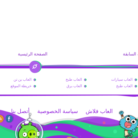
 السابقة
الصفحة الرئيسية
العاب سيارات
العاب طبخ
العاب بن تن
العاب طبخ
العاب برق
خريطة الموقع
العاب فلاش
سياسة الخصوصية
أتصل بنا