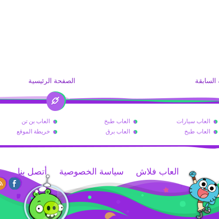
 السابقة
الصفحة الرئيسية
العاب سيارات
العاب طبخ
العاب بن تن
العاب طبخ
العاب برق
خريطة الموقع
العاب فلاش
سياسة الخصوصية
أتصل بنا